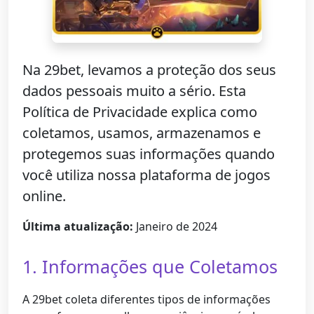
Na 29bet, levamos a proteção dos seus
dados pessoais muito a sério. Esta
Política de Privacidade explica como
coletamos, usamos, armazenamos e
protegemos suas informações quando
você utiliza nossa plataforma de jogos
online.
Última atualização:
Janeiro de 2024
1. Informações que Coletamos
A 29bet coleta diferentes tipos de informações