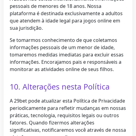
pessoais de menores de 18 anos. Nossa
plataforma é destinada exclusivamente a adultos
que atendem à idade legal para jogos online em
sua jurisdição.
Se tomarmos conhecimento de que coletamos
informações pessoais de um menor de idade,
tomaremos medidas imediatas para excluir essas
informações. Encorajamos pais e responsáveis a
monitorar as atividades online de seus filhos.
10. Alterações nesta Política
A 29bet pode atualizar esta Política de Privacidade
periodicamente para refletir mudanças em nossas
práticas, tecnologia, requisitos legais ou outros
fatores. Quando fizermos alterações
significativas, notificaremos você através de nossa