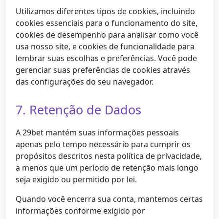
Utilizamos diferentes tipos de cookies, incluindo
cookies essenciais para o funcionamento do site,
cookies de desempenho para analisar como você
usa nosso site, e cookies de funcionalidade para
lembrar suas escolhas e preferências. Você pode
gerenciar suas preferências de cookies através
das configurações do seu navegador.
7. Retenção de Dados
A 29bet mantém suas informações pessoais
apenas pelo tempo necessário para cumprir os
propósitos descritos nesta política de privacidade,
a menos que um período de retenção mais longo
seja exigido ou permitido por lei.
Quando você encerra sua conta, mantemos certas
informações conforme exigido por