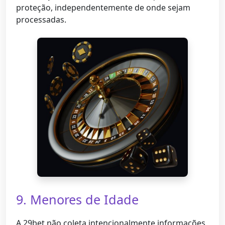
proteção, independentemente de onde sejam
processadas.
9. Menores de Idade
A 29bet não coleta intencionalmente informações