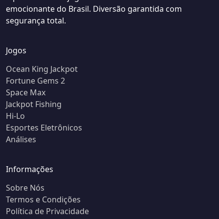
emocionante do Brasil. Diversão garantida com
segurança total.
Jogos
Ocean King Jackpot
Fortune Gems 2
Space Max
Jackpot Fishing
Hi-Lo
Esportes Eletrônicos
Análises
Informações
Sobre Nós
Termos e Condições
Política de Privacidade