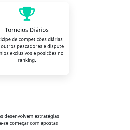
Torneios Diários
ticipe de competições diárias
outros pescadores e dispute
ios exclusivos e posições no
ranking.
es desenvolvem estratégias
nda-se começar com apostas