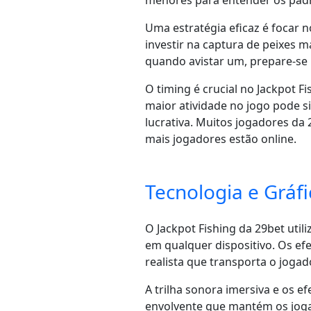
menores para entender os padr
Uma estratégia eficaz é focar 
investir na captura de peixes 
quando avistar um, prepare-se
O timing é crucial no Jackpot 
maior atividade no jogo pode 
lucrativa. Muitos jogadores da
mais jogadores estão online.
Tecnologia e Gráf
O Jackpot Fishing da 29bet util
em qualquer dispositivo. Os ef
realista que transporta o joga
A trilha sonora imersiva e os 
envolvente que mantém os joga