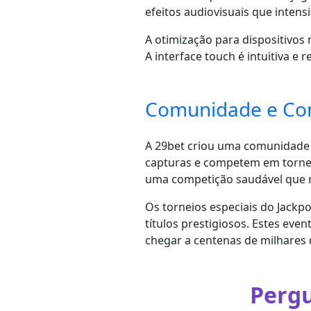
efeitos audiovisuais que intens
A otimização para dispositivos
A interface touch é intuitiva e
Comunidade e Co
A 29bet criou uma comunidade 
capturas e competem em tornei
uma competição saudável que m
Os torneios especiais do Jack
títulos prestigiosos. Estes ev
chegar a centenas de milhares d
Pergu