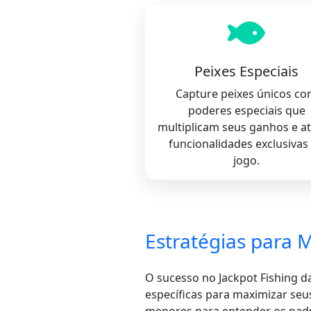
Peixes Especiais
Capture peixes únicos c
poderes especiais que
multiplicam seus ganhos e a
funcionalidades exclusivas
jogo.
Estratégias para 
O sucesso no Jackpot Fishing d
específicas para maximizar se