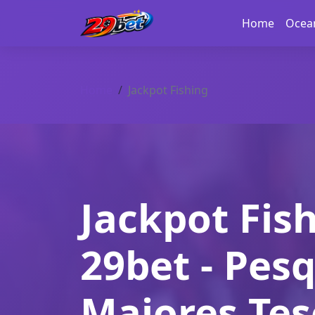
Home
Ocean
Home
Jackpot Fishing
Jackpot Fis
29bet - Pes
Maiores Te