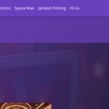
ônicos
Space Max
Jackpot Fishing
Hi-Lo