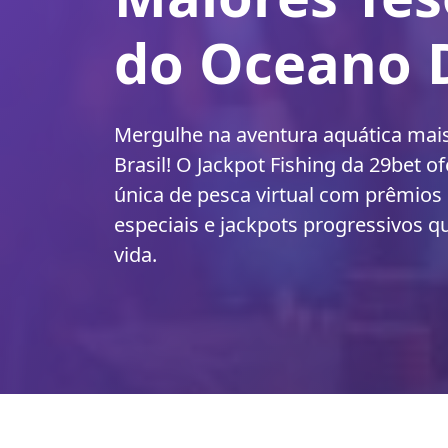
do Oceano D
Mergulhe na aventura aquática mai
Brasil! O Jackpot Fishing da 29bet 
única de pesca virtual com prêmios i
especiais e jackpots progressivos
vida.