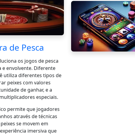
ra de Pesca
oluciona os jogos de pesca
 e envolvente. Diferente
ê utiliza diferentes tipos de
rar peixes com valores
tunidade de ganhar, e a
ultiplicadores especiais.
ico permite que jogadores
nhos através de técnicas
s peixes se movem em
 experiência imersiva que