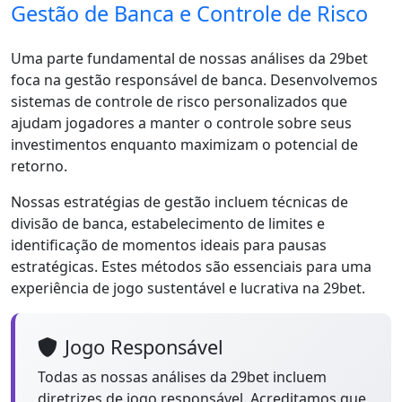
Gestão de Banca e Controle de Risco
Uma parte fundamental de nossas análises da 29bet
foca na gestão responsável de banca. Desenvolvemos
sistemas de controle de risco personalizados que
ajudam jogadores a manter o controle sobre seus
investimentos enquanto maximizam o potencial de
retorno.
Nossas estratégias de gestão incluem técnicas de
divisão de banca, estabelecimento de limites e
identificação de momentos ideais para pausas
estratégicas. Estes métodos são essenciais para uma
experiência de jogo sustentável e lucrativa na 29bet.
Jogo Responsável
Todas as nossas análises da 29bet incluem
diretrizes de jogo responsável. Acreditamos que