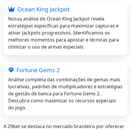
Ocean King Jackpot
Nossa análise do Ocean King Jackpot revela
estratégias específicas para maximizar capturas e
ativar jackpots progressivos. Identificamos os
melhores momentos para apostar e técnicas para
otimizar o uso de armas especiais.
Fortune Gems 2
Análise completa das combinações de gemas mais
lucrativas, padrões de multiplicadores e estratégias
de gestão de banca para Fortune Gems 2.
Descubra como maximizar os recursos especiais
do jogo.
A 29bet se destaca no mercado brasileiro por oferecer