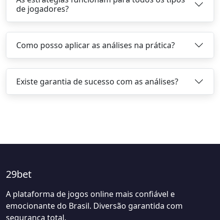
de jogadores?
Como posso aplicar as análises na prática?
Existe garantia de sucesso com as análises?
29bet
A plataforma de jogos online mais confiável e
emocionante do Brasil. Diversão garantida com
segurança total.