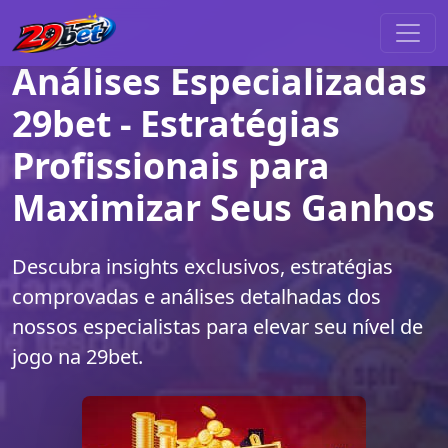
Análises Especializadas
29bet - Estratégias
Profissionais para
Maximizar Seus Ganhos
Descubra insights exclusivos, estratégias
comprovadas e análises detalhadas dos
nossos especialistas para elevar seu nível de
jogo na 29bet.