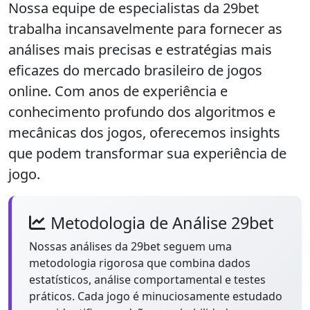
Nossa equipe de especialistas da 29bet
trabalha incansavelmente para fornecer as
análises mais precisas e estratégias mais
eficazes do mercado brasileiro de jogos
online. Com anos de experiência e
conhecimento profundo dos algoritmos e
mecânicas dos jogos, oferecemos insights
que podem transformar sua experiência de
jogo.
Metodologia de Análise 29bet
Nossas análises da 29bet seguem uma
metodologia rigorosa que combina dados
estatísticos, análise comportamental e testes
práticos. Cada jogo é minuciosamente estudado