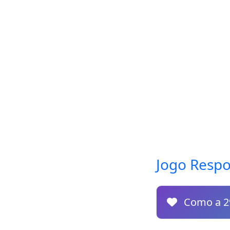
Jogo Respo
Como a 29