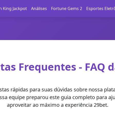
 King Jackpot
Análises
Fortune Gems 2
Esportes Eletr
tas Frequentes - FAQ d
stas rápidas para suas dúvidas sobre nossa plat
ssa equipe preparou este guia completo para aj
aproveitar ao máximo a experiência 29bet.