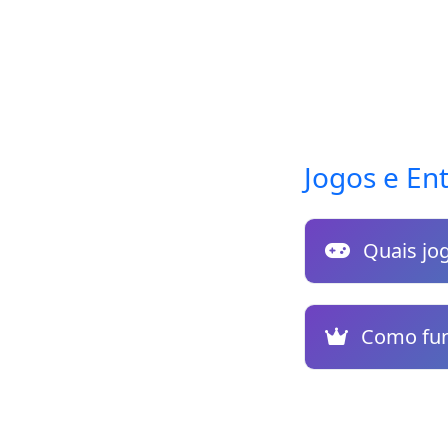
Jogos e En
Quais jog
Como fun