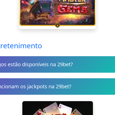
tretenimento
os estão disponíveis na 29bet?
cionam os jackpots na 29bet?